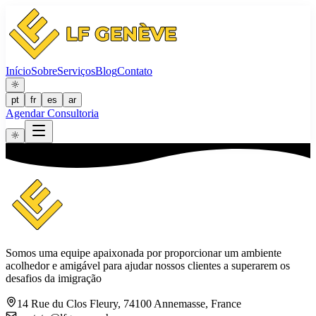
Início
Sobre
Serviços
Blog
Contato
pt
fr
es
ar
Agendar Consultoria
Somos uma equipe apaixonada por proporcionar um ambiente
acolhedor e amigável para ajudar nossos clientes a superarem os
desafios da imigração
14 Rue du Clos Fleury, 74100 Annemasse, France