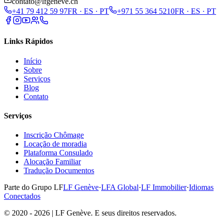
contato@lfgeneve.ch
+41 79 412 59 97
FR · ES · PT
+971 55 364 5210
FR · ES · PT
Links Rápidos
Início
Sobre
Serviços
Blog
Contato
Serviços
Inscrição Chômage
Locação de moradia
Plataforma Consulado
Alocação Familiar
Tradução Documentos
Parte do Grupo LF
LF Genève
·
LFA Global
·
LF Immobilier
·
Idiomas
Conectados
© 2020 - 2026 | LF Genève. E seus direitos reservados.