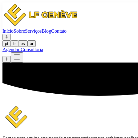
Início
Sobre
Serviços
Blog
Contato
pt
fr
es
ar
Agendar Consultoria