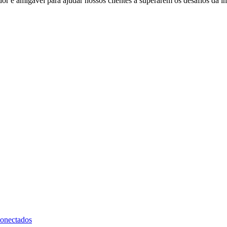
 e amigável para ajudar nossos clientes a superarem os desafios da i
onectados