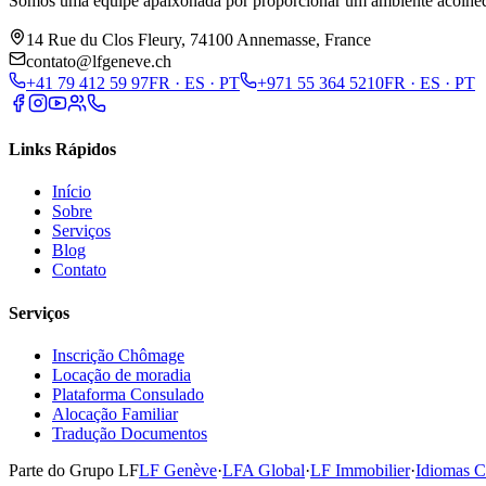
Somos uma equipe apaixonada por proporcionar um ambiente acolhedor
14 Rue du Clos Fleury, 74100 Annemasse, France
contato@lfgeneve.ch
+41 79 412 59 97
FR · ES · PT
+971 55 364 5210
FR · ES · PT
Links Rápidos
Início
Sobre
Serviços
Blog
Contato
Serviços
Inscrição Chômage
Locação de moradia
Plataforma Consulado
Alocação Familiar
Tradução Documentos
Parte do Grupo LF
LF Genève
·
LFA Global
·
LF Immobilier
·
Idiomas C