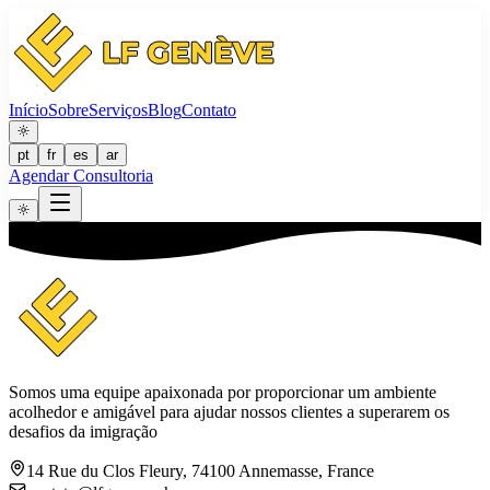
Início
Sobre
Serviços
Blog
Contato
pt
fr
es
ar
Agendar Consultoria
Somos uma equipe apaixonada por proporcionar um ambiente
acolhedor e amigável para ajudar nossos clientes a superarem os
desafios da imigração
14 Rue du Clos Fleury, 74100 Annemasse, France