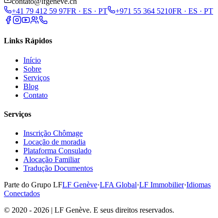
contato@lfgeneve.ch
+41 79 412 59 97
FR · ES · PT
+971 55 364 5210
FR · ES · PT
Links Rápidos
Início
Sobre
Serviços
Blog
Contato
Serviços
Inscrição Chômage
Locação de moradia
Plataforma Consulado
Alocação Familiar
Tradução Documentos
Parte do Grupo LF
LF Genève
·
LFA Global
·
LF Immobilier
·
Idiomas
Conectados
© 2020 - 2026 | LF Genève. E seus direitos reservados.