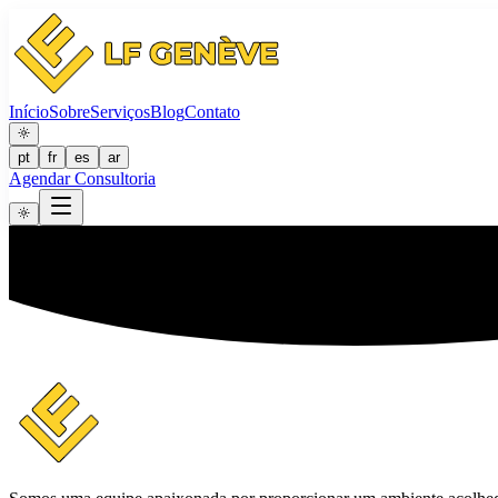
Início
Sobre
Serviços
Blog
Contato
pt
fr
es
ar
Agendar Consultoria