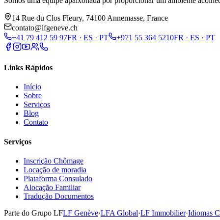
Somos uma equipe apaixonada por proporcionar um ambiente acolhedor
14 Rue du Clos Fleury, 74100 Annemasse, France
contato@lfgeneve.ch
+41 79 412 59 97
FR · ES · PT
+971 55 364 5210
FR · ES · PT
Links Rápidos
Início
Sobre
Serviços
Blog
Contato
Serviços
Inscrição Chômage
Locação de moradia
Plataforma Consulado
Alocação Familiar
Tradução Documentos
Parte do Grupo LF
LF Genève
·
LFA Global
·
LF Immobilier
·
Idiomas C