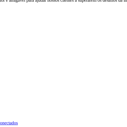
 e amigável para ajudar nossos clientes a superarem os desafios da i
onectados