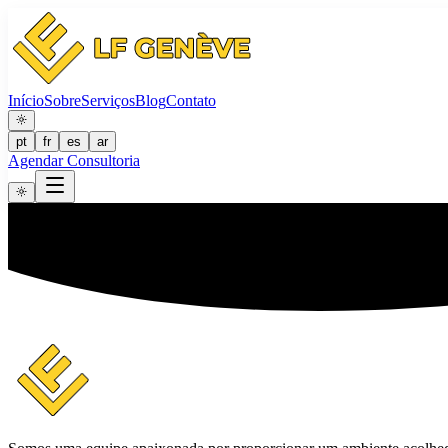
Início
Sobre
Serviços
Blog
Contato
pt
fr
es
ar
Agendar Consultoria