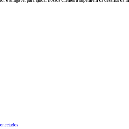
 e amigável para ajudar nossos clientes a superarem os desafios da i
onectados