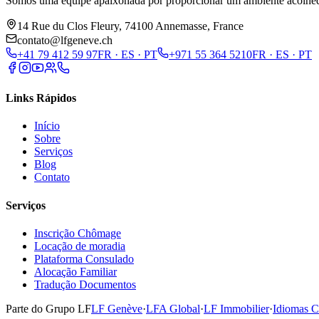
Somos uma equipe apaixonada por proporcionar um ambiente acolhedor
14 Rue du Clos Fleury, 74100 Annemasse, France
contato@lfgeneve.ch
+41 79 412 59 97
FR · ES · PT
+971 55 364 5210
FR · ES · PT
Links Rápidos
Início
Sobre
Serviços
Blog
Contato
Serviços
Inscrição Chômage
Locação de moradia
Plataforma Consulado
Alocação Familiar
Tradução Documentos
Parte do Grupo LF
LF Genève
·
LFA Global
·
LF Immobilier
·
Idiomas C