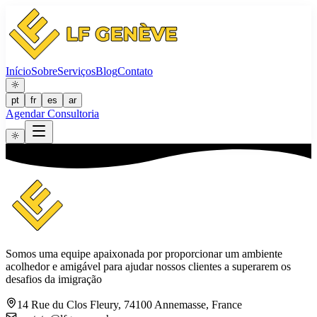
Início
Sobre
Serviços
Blog
Contato
pt
fr
es
ar
Agendar Consultoria
Somos uma equipe apaixonada por proporcionar um ambiente
acolhedor e amigável para ajudar nossos clientes a superarem os
desafios da imigração
14 Rue du Clos Fleury, 74100 Annemasse, France