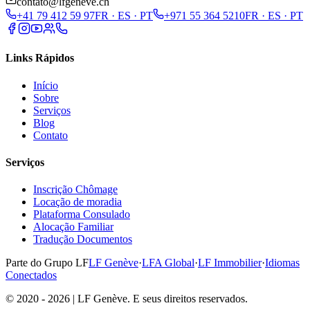
contato@lfgeneve.ch
+41 79 412 59 97
FR · ES · PT
+971 55 364 5210
FR · ES · PT
Links Rápidos
Início
Sobre
Serviços
Blog
Contato
Serviços
Inscrição Chômage
Locação de moradia
Plataforma Consulado
Alocação Familiar
Tradução Documentos
Parte do Grupo LF
LF Genève
·
LFA Global
·
LF Immobilier
·
Idiomas
Conectados
© 2020 - 2026 | LF Genève. E seus direitos reservados.