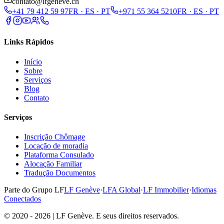
contato@lfgeneve.ch
+41 79 412 59 97
FR · ES · PT
+971 55 364 5210
FR · ES · PT
Links Rápidos
Início
Sobre
Serviços
Blog
Contato
Serviços
Inscrição Chômage
Locação de moradia
Plataforma Consulado
Alocação Familiar
Tradução Documentos
Parte do Grupo LF
LF Genève
·
LFA Global
·
LF Immobilier
·
Idiomas
Conectados
© 2020 - 2026 | LF Genève. E seus direitos reservados.