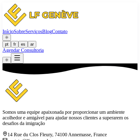
Início
Sobre
Serviços
Blog
Contato
pt
fr
es
ar
Agendar Consultoria
Somos uma equipe apaixonada por proporcionar um ambiente
acolhedor e amigável para ajudar nossos clientes a superarem os
desafios da imigração
14 Rue du Clos Fleury, 74100 Annemasse, France