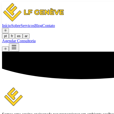
Início
Sobre
Serviços
Blog
Contato
pt
fr
es
ar
Agendar Consultoria