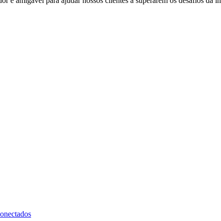
 e amigável para ajudar nossos clientes a superarem os desafios da i
onectados