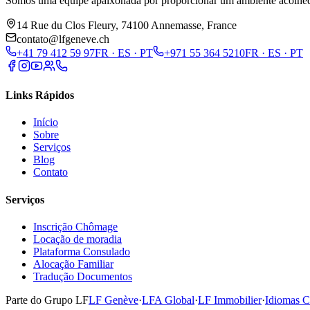
Somos uma equipe apaixonada por proporcionar um ambiente acolhedor
14 Rue du Clos Fleury, 74100 Annemasse, France
contato@lfgeneve.ch
+41 79 412 59 97
FR · ES · PT
+971 55 364 5210
FR · ES · PT
Links Rápidos
Início
Sobre
Serviços
Blog
Contato
Serviços
Inscrição Chômage
Locação de moradia
Plataforma Consulado
Alocação Familiar
Tradução Documentos
Parte do Grupo LF
LF Genève
·
LFA Global
·
LF Immobilier
·
Idiomas C