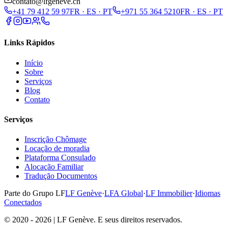
contato@lfgeneve.ch
+41 79 412 59 97
FR · ES · PT
+971 55 364 5210
FR · ES · PT
Links Rápidos
Início
Sobre
Serviços
Blog
Contato
Serviços
Inscrição Chômage
Locação de moradia
Plataforma Consulado
Alocação Familiar
Tradução Documentos
Parte do Grupo LF
LF Genève
·
LFA Global
·
LF Immobilier
·
Idiomas
Conectados
© 2020 - 2026 | LF Genève. E seus direitos reservados.