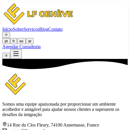
Início
Sobre
Serviços
Blog
Contato
pt
fr
es
ar
Agendar Consultoria
Somos uma equipe apaixonada por proporcionar um ambiente
acolhedor e amigável para ajudar nossos clientes a superarem os
desafios da imigração
14 Rue du Clos Fleury, 74100 Annemasse, France