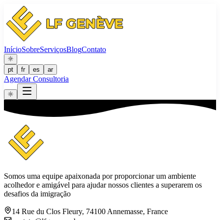
Início
Sobre
Serviços
Blog
Contato
pt
fr
es
ar
Agendar Consultoria
Somos uma equipe apaixonada por proporcionar um ambiente
acolhedor e amigável para ajudar nossos clientes a superarem os
desafios da imigração
14 Rue du Clos Fleury, 74100 Annemasse, France