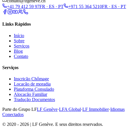
contato@lfgeneve.ch
+41 79 412 59 97
FR · ES · PT
+971 55 364 5210
FR · ES · PT
Links Rápidos
Início
Sobre
Serviços
Blog
Contato
Serviços
Inscrição Chômage
Locação de moradia
Plataforma Consulado
Alocação Familiar
Tradução Documentos
Parte do Grupo LF
LF Genève
·
LFA Global
·
LF Immobilier
·
Idiomas
Conectados
© 2020 - 2026 | LF Genève. E seus direitos reservados.