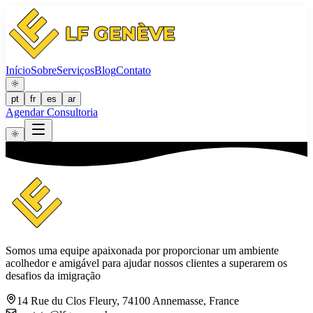
Início
Sobre
Serviços
Blog
Contato
pt
fr
es
ar
Agendar Consultoria
Somos uma equipe apaixonada por proporcionar um ambiente
acolhedor e amigável para ajudar nossos clientes a superarem os
desafios da imigração
14 Rue du Clos Fleury, 74100 Annemasse, France