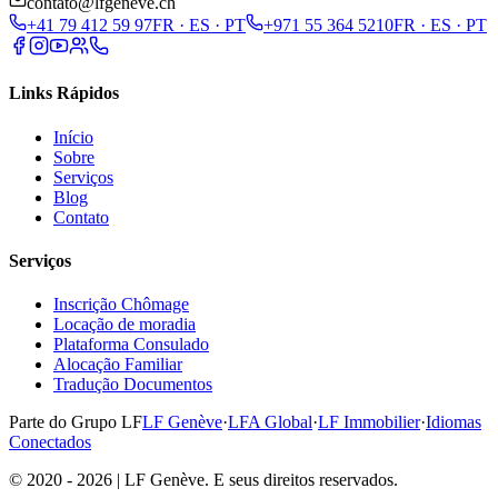
contato@lfgeneve.ch
+41 79 412 59 97
FR · ES · PT
+971 55 364 5210
FR · ES · PT
Links Rápidos
Início
Sobre
Serviços
Blog
Contato
Serviços
Inscrição Chômage
Locação de moradia
Plataforma Consulado
Alocação Familiar
Tradução Documentos
Parte do Grupo LF
LF Genève
·
LFA Global
·
LF Immobilier
·
Idiomas
Conectados
© 2020 - 2026 | LF Genève. E seus direitos reservados.